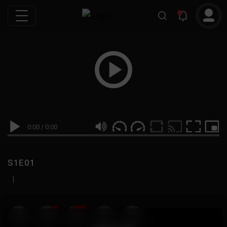
0:00
/
0:00
S1E01
|
19
999M