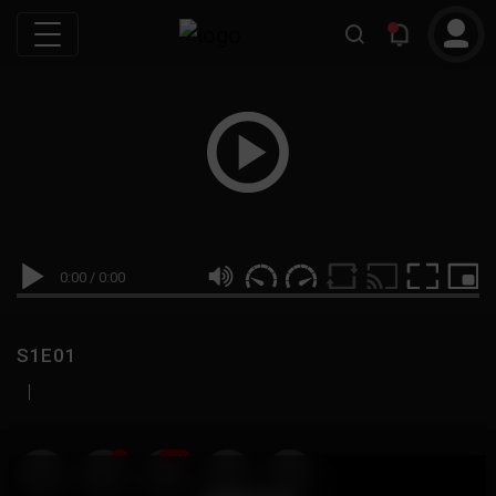
0:00
/
0:00
S1E01
|
19
999M