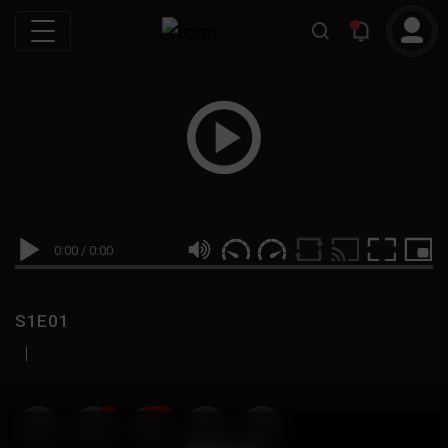
0:00
/
0:00
S1E01
|
19
999M